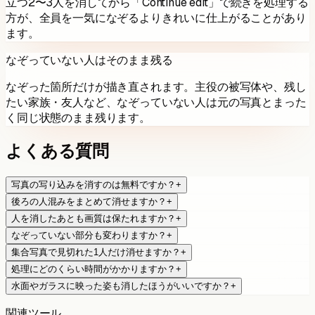
立つ2〜3人を消してから「Continue edit」で続きを処理する
方が、全員を一気になぞるよりきれいに仕上がることがあり
ます。
なぞっていない人はそのまま残る
なぞった箇所だけが描き直されます。主役の被写体や、残し
たい家族・友人など、なぞっていない人は元の写真とまった
く同じ状態のまま残ります。
よくある質問
写真の写り込みを消すのは無料ですか？
+
後ろの人混みをまとめて消せますか？
+
人を消したあとも画質は保たれますか？
+
なぞっていない部分も変わりますか？
+
集合写真で見切れた1人だけ消せますか？
+
処理にどのくらい時間がかかりますか？
+
水面やガラスに映った姿も消したほうがいいですか？
+
関連ツール