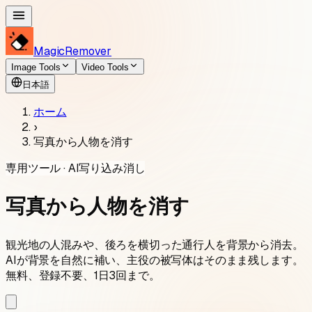
MagicRemover
Image Tools
Video Tools
日本語
ホーム
›
写真から人物を消す
専用ツール · AI写り込み消し
写真から人物を消す
観光地の人混みや、後ろを横切った通行人を背景から消去。
AIが背景を自然に補い、主役の被写体はそのまま残します。
無料、登録不要、1日3回まで。