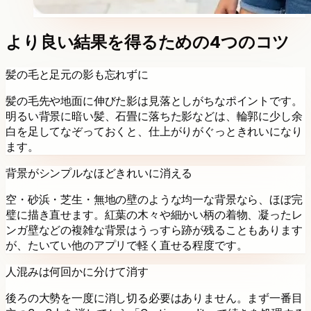
より良い結果を得るための4つのコツ
髪の毛と足元の影も忘れずに
髪の毛先や地面に伸びた影は見落としがちなポイントです。
明るい背景に暗い髪、石畳に落ちた影などは、輪郭に少し余
白を足してなぞっておくと、仕上がりがぐっときれいになり
ます。
背景がシンプルなほどきれいに消える
空・砂浜・芝生・無地の壁のような均一な背景なら、ほぼ完
璧に描き直せます。紅葉の木々や細かい柄の着物、凝ったレ
ンガ壁などの複雑な背景はうっすら跡が残ることもあります
が、たいてい他のアプリで軽く直せる程度です。
人混みは何回かに分けて消す
後ろの大勢を一度に消し切る必要はありません。まず一番目