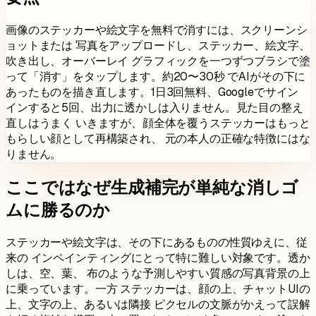
画像のステッカーや絵文字を無料で消すには、スクリーンシ
ョットまたは 写真をアップロードし、ステッカー、絵文字、
吹き出し、オーバーレイ グラフィックを一つずつブラシで塗
って「消す」をタップします。約20〜30秒 でAIがその下に
あったものを描き直します。1日3回無料、Googleでサイン
インすると5回、出力に透かしは入りません。見た目の整え
直しはうまく いきますが、顔全体を覆うステッカーはもっと
もらしい顔として再構築され、 元の本人の正確な特徴にはな
りません。
ここではなぜ生成補完が単純な消しゴ
ムに勝るのか
ステッカーや絵文字は、その下にあるものの性質ゆえに、従
来の インペインティングにとって特に難しい対象です。透か
しは、空、葉、 布のような予測しやすい質感の写真背景の上
に乗っています。一方 ステッカーは、顔の上、チャットUIの
上、文字の上、あるいは隣接 ピクセルの文脈がかえって誤解