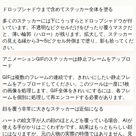
ドロップシャドウまで含めてステッカー全体を塗る
多くのステッカーには下にうっすらとドロップシャドウが付
いています。不透明なピクセルだけをぴったり覆うマスクだ
と、薄い輪郭（ハロー）が残ります。拡大して、ステッカー
の見える縁から3〜5ピクセル外側まで塗り、影も拾ってくだ
さい。
アニメーションGIFのステッカーは静止フレームをアップロ
ード
GIFは複数のフレームの連続です。きれいにしたい静止フレ
ームをアップロードしてください。このツールは一度に1枚
の画像を処理します。GIF全体をきれいにするには、各フレ
ームを個別に処理して再エンコードする必要があります。
顔を覆う非常に大きなステッカーは近似になる
ハートの絵文字が人の顔のほとんどを覆っている場合、AIが
使える手がかりはごくわずかです。結果はもっともらしい顔
にはなりますが、元の人物の実際の特徴ではありません。見