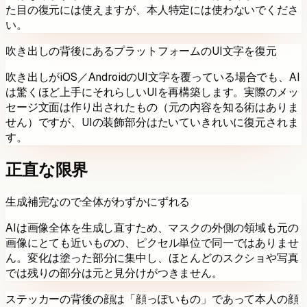
た目の復元には使えますが、本人特定には使わないでくださ
い。
吹き出しの背後にあるプラットフォームのUI文字を復元
吹き出しがiOS／AndroidのUI文字を覆っている場合でも、AI
は驚くほど上手にそれらしいUIを再構築します。実際のメッ
セージ文面は作り出されたもの（元の内容を知る術はありま
せん）ですが、UIの装飾部分はたいていきれいに復元されま
す。
正直な限界
生成補完なので全体がわずかにずれる
AIは画像全体を生成し直すため、マスクの外側の領域も元の
画像にとても近いものの、ピクセル単位で同一ではありませ
ん。変化は塗った部分に集中し、ほとんどのスクショや写真
では残りの部分は元と見分けがつきません。
ステッカーの背後の顔は「顔っぽいもの」であって本人の顔