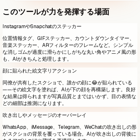
このツールが力を発揮する場面
InstagramやSnapchatのステッカー
位置情報タグ、GIFステッカー、カウントダウンタイマー、
音楽ステッカー、ARフィルターのフレームなど。シンプル
な消しゴムが過度に滑らかにしがちな丸い角やアニメ風の形
も、AIがきちんと処理します。
顔に貼られた絵文字リアクション
同僚が共有したスクショで、誰かの顔に😂が貼られている
——その絵文字を塗れば、AIが下の顔を再構築します。良好
な結果は得られますが写真品質とまではいかず、目の表情な
どの細部は推測になります。
吹き出しやメッセージのオーバーレイ
WhatsApp、iMessage、Telegram、WeChatの吹き出しの形
がスクショの背景を覆っている場合。AIが吹き出しの背後に