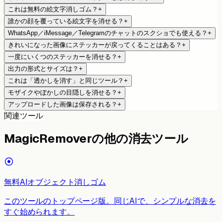
これは無料の絵文字消しゴム？
+
誰かの顔を覆っている絵文字を消せる？
+
WhatsApp／iMessage／Telegramのチャットのスクショでも使える？
+
きれいになった画像にステッカーが戻ってくることはある？
+
一度にいくつのステッカーを消せる？
+
出力の形式とサイズは？
+
これは「透かしを消す」と同じツール？
+
モザイクやぼかしの目隠しを消せる？
+
アップロードした画像は保存される？
+
関連ツール
MagicRemoverの他の消去ツール
無料AIオブジェクト消しゴム
このツールのトップページ版。同じAIで、シンプルな消去を
すぐ始められます。