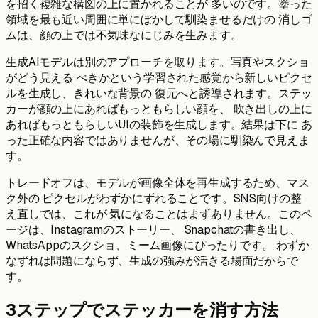
を招く複雑な構図の上に置かれることが 多いのです。塗った
領域を最も近い周囲に単にぼかして馴染ませるだけの 消しゴ
ムは、顔の上では不気味なにじみを生みます。
生成AIモデルは別のアプローチを取ります。写真やスクショ
がどう見える べきかという学習された感覚から新しいピクセ
ルを生成し、きれいな背景の 復元へと誘導されます。ステッ
カーが顔の上にあればもっともらしい顔を、 吹き出しの上に
あればもっともらしいUIの装飾を生成します。結果は下に あ
った正確な内容ではありませんが、その場に馴染んで見えま
す。
トレードオフは、モデルが画像全体を再生成するため、マス
ク外の ピクセルがわずかにずれることです。SNS向けの整
え直しでは、これが 気になることはまずありません。このペ
ージは、Instagramのストーリー、 Snapchatの書き出し、
WhatsAppのスクショ、ミーム画像にぴったりです。 わずか
なずれは問題にならず、生成の強みが活きる場面だからで
す。
3ステップでステッカーを消す方法