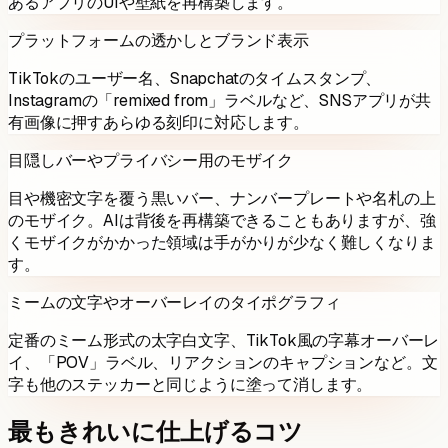
あるアプリのUIや壁紙を再構築します。
プラットフォームの透かしとブランド表示
TikTokのユーザー名、Snapchatのタイムスタンプ、
Instagramの「remixed from」ラベルなど、SNSアプリが共
有画像に押すあらゆる刻印に対応します。
目隠しバーやプライバシー用のモザイク
目や機密文字を覆う黒いバー、ナンバープレートや名札の上
のモザイク。AIは背後を再構築できることもありますが、強
くモザイクがかかった領域は手がかりが少なく難しくなりま
す。
ミームの文字やオーバーレイのタイポグラフィ
定番のミーム形式の太字白文字、TikTok風の字幕オーバーレ
イ、「POV」ラベル、リアクションのキャプションなど。文
字も他のステッカーと同じように塗って消します。
最もきれいに仕上げるコツ