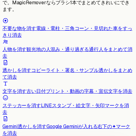
で。MagicRemoverならブラシ1本でまとめてきれいにでき
ます。
不要な物を消す
電線・電柱・三角コーン・見切れた車をすっ
きり消去
人物を消す
観光地の人混み・通り過ぎる通行人をまとめて消
去
透かしを消す
コピーライト・署名・サンプル透かしをまとめ
て消去
文字を消す
古い日付プリント・動画の字幕・宣伝文字を消去
ステッカーを消す
LINEスタンプ・絵文字・矢印マークを消
去
Gemini透かしを消す
Google Geminiが入れる右下の✦マーク
を消去