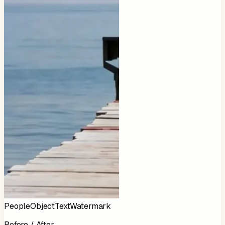
People
Object
Text
Watermark
Before / After