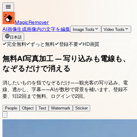
MagicRemover
AI画像生成
画像内の文字を編集
Image Tools
Video Tools
日本語
完全無料
ずっと無料
登録不要
HD画質
無料AI写真加工 — 写り込みも電線も、
なぞるだけで消える
消したいものを指でなぞるだけ——観光客の写り込み、電
線、透かし、字幕——AIが数秒で背景を補います。登録不
要、1日
2
回まで無料、ログインで
2
回。
People
Object
Text
Watermark
Sticker