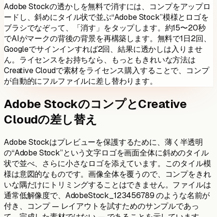
Adobe Stockの透かしを無料で消すには、コンプをアップロ
ードし、斜めにタイル状で並ぶ“Adobe Stock”模様とロゴを
ブラシでなぞって、「消す」をタップします。約15〜20秒
でAIがマークの背後の背景を再構築します。無料で1日
2
回、
Googleでサインインすれば
2
回、結果に透かしは入りませ
ん。ライセンスをお持ちなら、もっともきれいな方法は
Creative Cloudで素材をライセンス購入することで、コンプ
が自動的にフルファイルに差し替わります。
Adobe StockのコンプとCreative
Cloudの差し替え
Adobe Stockはプレビューを保護するために、薄く半透明
の“Adobe Stock”という文字ロゴを画面全体に斜めのタイル
状で並べ、さらに小さなロゴを添えています。このタイル模
様は意図的なものです。画像全体を覆うので、コンプをきれ
いな隅だけにトリミングすることはできません。ファイルは
通常低解像度で、AdobeStock_123456789 のような名前が
付き、コンプ — レイアウトを試すためのサンプルであっ
て、完成した素材ではない — であることを示しています。