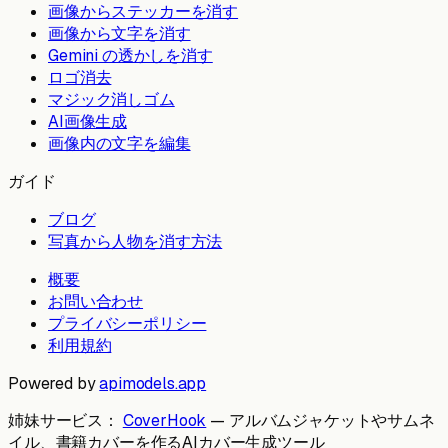
画像からステッカーを消す
画像から文字を消す
Gemini の透かしを消す
ロゴ消去
マジック消しゴム
AI画像生成
画像内の文字を編集
ガイド
ブログ
写真から人物を消す方法
概要
お問い合わせ
プライバシーポリシー
利用規約
Powered by
apimodels.app
姉妹サービス：
CoverHook
—
アルバムジャケットやサムネ
イル、書籍カバーを作るAIカバー生成ツール