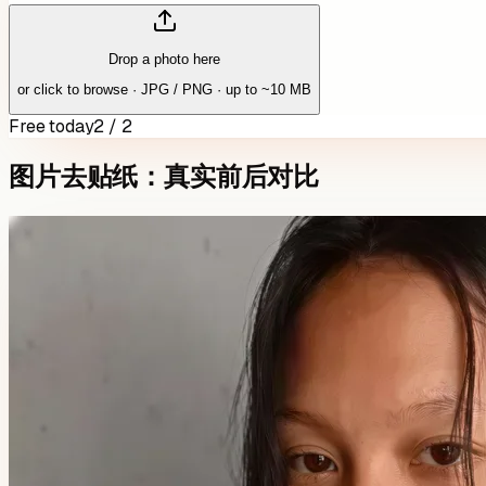
Drop a photo here
or click to browse · JPG / PNG · up to ~10 MB
Free today
2 / 2
图片去贴纸：真实前后对比