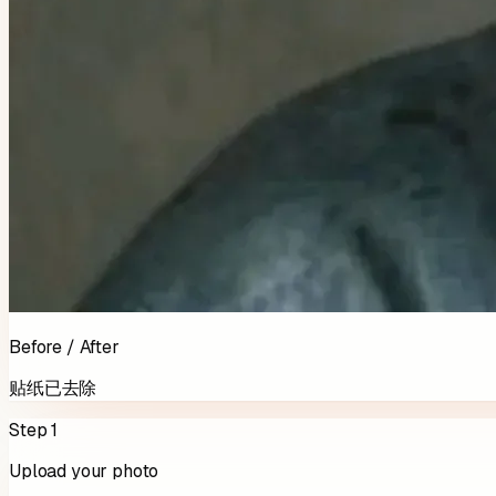
Before / After
贴纸已去除
Step 1
Upload your photo