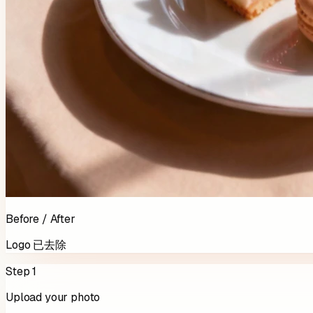
Before / After
Logo 已去除
Step 1
Upload your photo