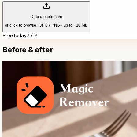
Drop a photo here
or click to browse · JPG / PNG · up to ~10 MB
Free today
2 / 2
Before & after