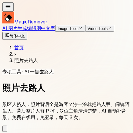
MagicRemover
AI 图片生成
编辑图中文字
Image Tools
Video Tools
简体中文
首页
›
照片去路人
专项工具 · AI 一键去路人
照片去路人
景区人挤人，照片背后全是游客？涂一涂就把路人甲、闯镜陌
生人、背后整片人群 P 掉，C 位主角清清楚楚，AI 自动补背
景。免费在线用，免登录，每天
2
次。