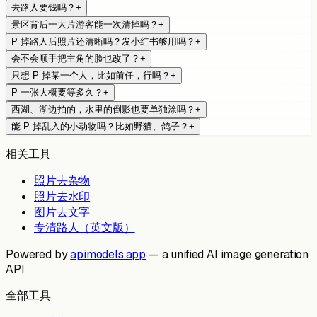
去路人要钱吗？
+
景区背后一大片游客能一次清掉吗？
+
P 掉路人后照片还清晰吗？发小红书够用吗？
+
会不会顺手把主角的脸也改了？
+
只想 P 掉某一个人，比如前任，行吗？
+
P 一张大概要等多久？
+
西湖、湖边拍的，水里的倒影也要单独涂吗？
+
能 P 掉乱入的小动物吗？比如野猫、鸽子？
+
相关工具
照片去杂物
照片去水印
图片去文字
专清路人（英文版）
Powered by
apimodels.app
— a unified AI image generation
API
全部工具