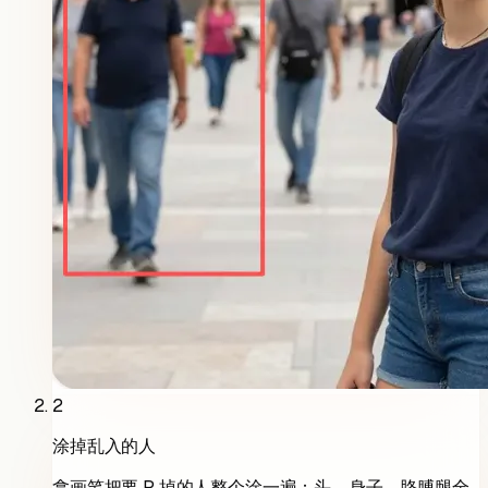
2
涂掉乱入的人
拿画笔把要 P 掉的人整个涂一遍：头、身子、胳膊腿全