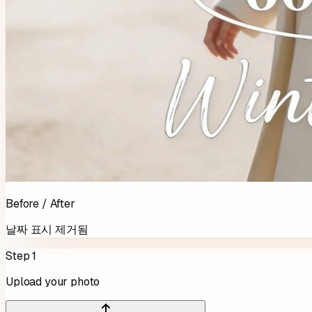
Before / After
날짜 표시 제거됨
Step 1
Upload your photo