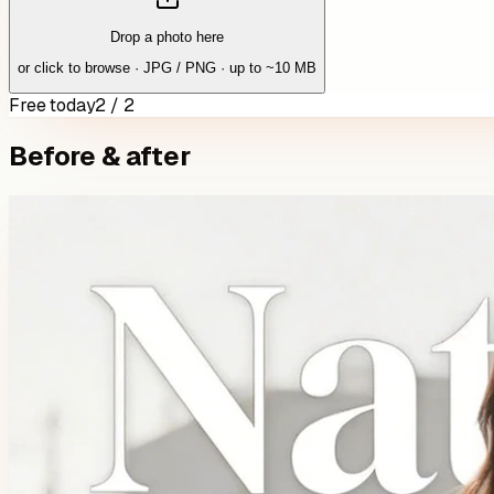
Drop a photo here
or click to browse · JPG / PNG · up to ~10 MB
Free today
2 / 2
Before & after