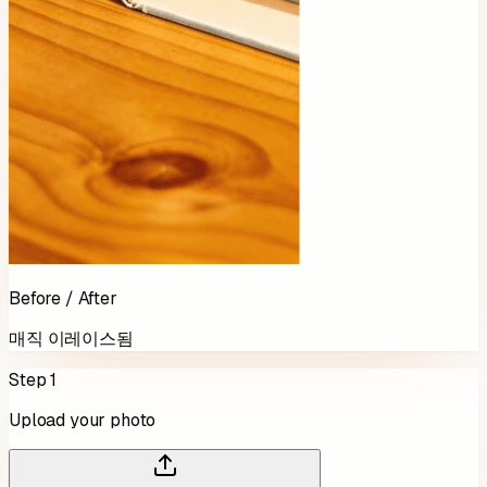
Before / After
매직 이레이스됨
Step 1
Upload your photo