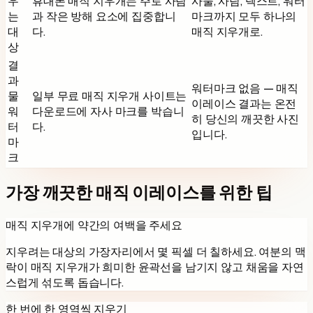
우
휴대폰 매직 지우개는 주로 사람
사물, 사람, 텍스트, 워터
는
과 작은 방해 요소에 집중합니
마크까지 모두 하나의
대
다.
매직 지우개로.
상
결
과
워터마크 없음 — 매직
물
일부 무료 매직 지우개 사이트는
이레이스 결과는 온전
워
다운로드에 자사 마크를 박습니
히 당신의 깨끗한 사진
터
다.
입니다.
마
크
가장 깨끗한 매직 이레이스를 위한 팁
매직 지우개에 약간의 여백을 주세요
지우려는 대상의 가장자리에서 몇 픽셀 더 칠하세요. 여분의 맥
락이 매직 지우개가 희미한 윤곽선을 남기지 않고 채움을 자연
스럽게 섞도록 돕습니다.
한 번에 한 영역씩 지우기