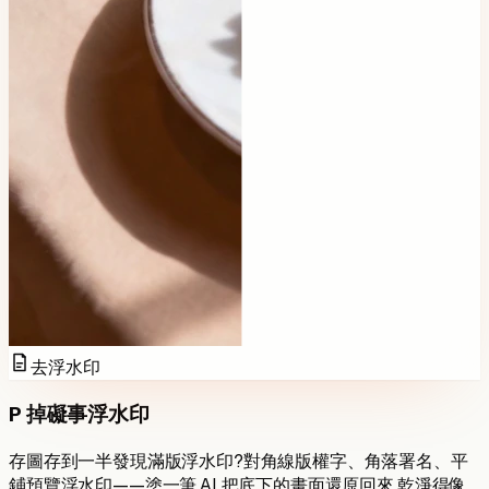
去浮水印
P 掉礙事浮水印
存圖存到一半發現滿版浮水印?對角線版權字、角落署名、平
鋪預覽浮水印——塗一筆,AI 把底下的畫面還原回來,乾淨得像