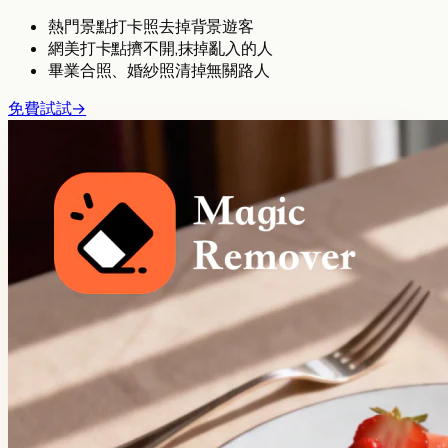
熱門景點打卡照去掉背景遊客
網美打卡點擠不開,抹掉亂入的人
畢業合照、婚紗照清掉無關路人
免費試試
→