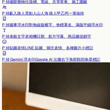
P 掉礙眼雜物
垃圾桶、電線、共享單車、施工圍籬
P 掉亂入路人
景點人山人海,路人甲乙丙一筆抹掉
P 掉礙事浮水印
對角線版權字、角標署名、滿版平鋪浮水印
P 掉多餘文字
老相機日期、影片字幕、商品圖促銷字
P 掉貼圖表情
LINE 貼圖、聊天表情、各種圖片小標註
P 掉 Gemini 浮水印
Google AI 出圖右下角那顆四角星標記