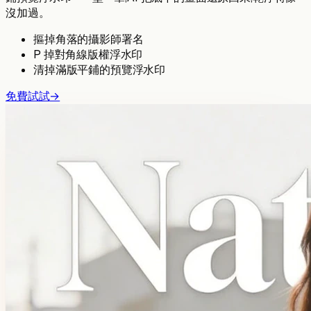
沒加過。
摳掉角落的攝影師署名
P 掉對角線版權浮水印
清掉滿版平鋪的預覽浮水印
免費試試
→