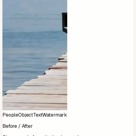
People
Object
Text
Watermark
Before / After