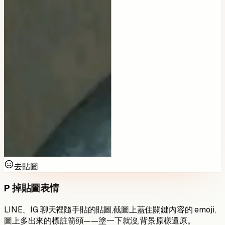
去貼圖
P 掉貼圖表情
LINE、IG 聊天裡隨手貼的貼圖,截圖上蓋住關鍵內容的 emoji,
圖上多出來的標註箭頭——塗一下就沒,背景原樣還原。