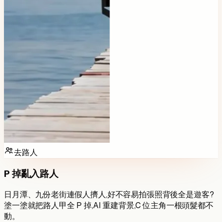
去路人
P 掉亂入路人
日月潭、九份老街連假人擠人,好不容易拍張照背後全是遊客?
塗一塗就把路人甲全 P 掉,AI 重建背景,C 位主角一根頭髮都不
動。