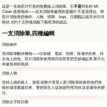
這是一支為照片打造的免費線上消除筆。它
不是
同名的 Mr.
Clean 清潔海綿——這支消除筆處理的是圖片,不是流理台。用
照片消除筆把物件、人物、招牌、logo、日期戳記或浮水印消
除掉,大約十五秒後就能下載乾淨的成品。
一支消除筆,四種編輯
消除物件
用消除筆刪掉雜物——垃圾桶、電線、招牌、路邊停的車、掉
在地上的包。照片消除筆會用相符的背景把空缺補起來,看不出
有被剪掉的痕跡。
消除人物
塗掉入鏡的路人、遊客,或整片背景人群,消除筆就會把他們身
後的場景重建回來。要把陌生人從旅遊照裡消掉,這是最快的辦
法。
消除文字與日期