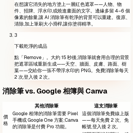
在想讓它消失的地方塗上一層紅色遮罩——人物、物
件、招牌、浮水印,或燒進畫面的文字。邊緣多留 4–6 個
像素的餘量,讓 AI 消除筆有乾淨的背景可以重建。復原、
清除,加上筆刷大小滑桿,讓你塗得精準。
3
下載乾淨的成品
點「Remove」。大約 15 秒後,消除筆就會用合理的背景
把遮罩區域重新生成——天空、牆面、皮膚、路面、樹
葉——交給你一張不帶浮水印的 PNG。免費消除筆每天
2 次,登入後 2 次。
消除筆 vs. Google 相簿與 Canva
其他消除筆
這支消除筆
Google 相簿的消除筆需要 Pixel
這個消除筆免費線上版
價
手機或 Google One 方案;Canva
——每天免費 2 次、免
格
的消除筆是付費 Pro 功能。
帳號,登入後 2 次。