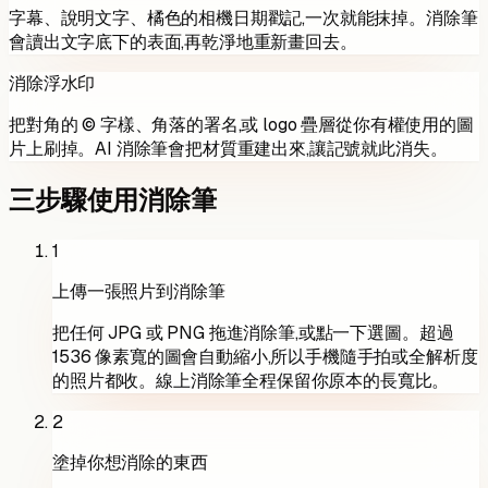
字幕、說明文字、橘色的相機日期戳記,一次就能抹掉。消除筆
會讀出文字底下的表面,再乾淨地重新畫回去。
消除浮水印
把對角的 © 字樣、角落的署名,或 logo 疊層從你有權使用的圖
片上刷掉。AI 消除筆會把材質重建出來,讓記號就此消失。
三步驟使用消除筆
1
上傳一張照片到消除筆
把任何 JPG 或 PNG 拖進消除筆,或點一下選圖。超過
1536 像素寬的圖會自動縮小,所以手機隨手拍或全解析度
的照片都收。線上消除筆全程保留你原本的長寬比。
2
塗掉你想消除的東西