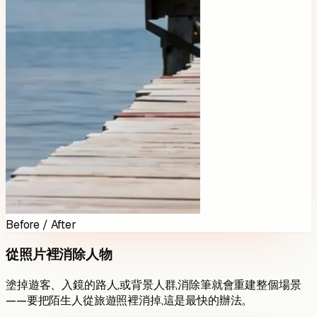
Before / After
從照片裡消除人物
塗掉遊客、入鏡的路人,或背景人群,消除筆就會重建整個場景
——要把陌生人從旅遊照裡消掉,這是最快的辦法。