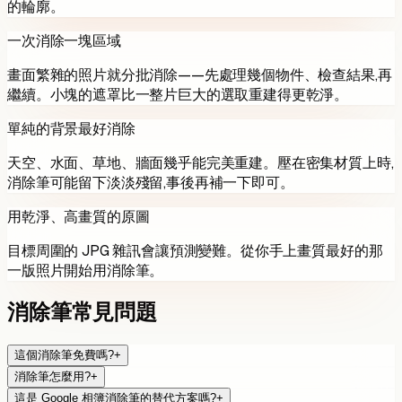
的輪廓。
一次消除一塊區域
畫面繁雜的照片就分批消除——先處理幾個物件、檢查結果,再
繼續。小塊的遮罩比一整片巨大的選取重建得更乾淨。
單純的背景最好消除
天空、水面、草地、牆面幾乎能完美重建。壓在密集材質上時,
消除筆可能留下淡淡殘留,事後再補一下即可。
用乾淨、高畫質的原圖
目標周圍的 JPG 雜訊會讓預測變難。從你手上畫質最好的那
一版照片開始用消除筆。
消除筆常見問題
這個消除筆免費嗎?
+
消除筆怎麼用?
+
這是 Google 相簿消除筆的替代方案嗎?
+