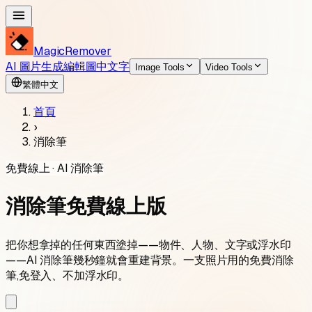
MagicRemover
AI 圖片生成
編輯圖中文字
Image Tools
Video Tools
繁體中文
首頁
›
消除筆
免費線上 · AI 消除筆
消除筆免費線上版
把你想拿掉的任何東西塗掉——物件、人物、文字或浮水印
——AI 消除筆幾秒鐘就會重建背景。一支照片用的免費消除
筆,免登入、不加浮水印。