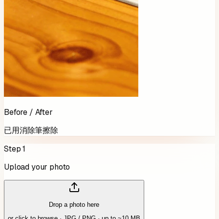
Before / After
已用消除筆擦除
Step 1
Upload your photo
Drop a photo here
or click to browse · JPG / PNG · up to ~10 MB