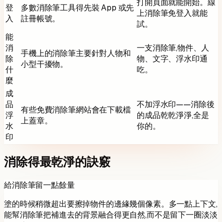
打開頁面就能開始。線
登
多數消除筆工具得先裝 App 或先
上消除筆免登入就能
入
註冊帳號。
試。
能
消
一支消除筆,物件、人
手機上的消除筆主要針對人物和
除
物、文字、浮水印通
小型干擾物。
什
吃。
麼
成
品
不加浮水印——消除後
有些免費消除筆網站會在下載檔
浮
的成品乾乾淨淨,全是
上蓋章。
水
你的。
印
消除得最乾淨的訣竅
給消除筆留一點餘量
塗的時候稍微超出要擦掉物件的邊緣幾個像素。多一點上下文,
能幫消除筆把補進去的背景融合得更自然,而不是留下一圈淡淡