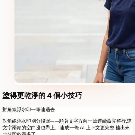
塗得更乾淨的 4 個小技巧
對角線浮水印一筆連過去
對角線浮水印別分段塗——順著文字方向一筆連續蓋完整行,連
文字兩頭的空白邊也帶上。連成一條 AI 上下文更完整,補出來
比分段乾淨多了。