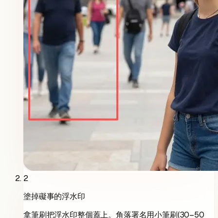
2
塗掉礙事的浮水印
拿筆刷把浮水印整個蓋上。角落署名用小筆刷(30–50