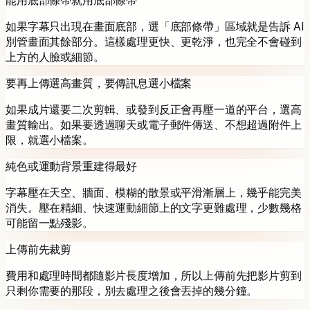
能用底部條帶就用底部條帶
如果字幕只出現在畫面底部，選「底部條帶」區域就是告訴 AI
別管畫面其餘部分。這樣處理更快、更乾淨，也完全不會碰到
上方的人臉或細節。
要再上傳選高畫質，要傳訊息選小檔案
如果成片還要二次剪輯、或發到反正會再壓一道的平台，選高
畫質輸出。如果要透過聊天或電子郵件傳送、不想超過附件上
限，就選小檔案。
純色或運動背景重建得最好
字幕壓在天空、牆面、模糊的散景或平滑漸層上，幾乎能完美
消失。壓在精細、快速運動細節上的文字更難處理，少數幾格
可能留一點殘影。
上傳前先裁剪
費用和處理時間都隨影片長度增加，所以上傳前先把影片剪到
只剩你需要的那段，別去處理之後會丟掉的幾分鐘。