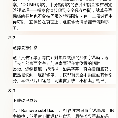
案。100 MB 以內、十分鐘以內的影片都能直接在瀏覽
器裡處理——檔案會直接傳到安全儲存空間，就算是手
機錄的長片也不會被伺服器體積限制卡住。上傳過程中
你可以一直停留在頁面上，進度條會清楚顯示傳到哪
了。
2
選擇要擦什麼
選「只去字幕」專門針對觀眾閱讀的那條字幕軌；選
「去全部畫面文字」則連畫面裡任意位置的招牌、
logo、燒錄標籤一起清掉。如果字幕一直在畫面底部，
把區域切到「底部條帶」，模型就完全不動畫面其餘部
分。再依成片用途選「高畫質」或「小檔案」輸出。
3
下載乾淨成片
點「Remove subtitles」。AI 會逐格追蹤字幕區域、把
字擦掉，並重建下面運動的背景，最後整段重新編碼。