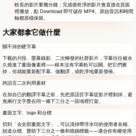
較長的影片要幾分鐘；完成後乾淨的影片會直接在頁面
裡播放，點 Download 即可儲存 MP4。原始音訊和時間
軸都原樣保留。
大家都拿它做什麼
關不掉的硬字幕
下載的片段、螢幕錄影、二次轉發的社群影片，字幕往往被永
久燒進了畫面像素裡——根本沒有字幕軌可以關。把它們擦
掉，你就能重新配字幕、做翻譯，或乾淨地重新發佈。
跨語言二次利用素材
在加自己的翻譯字幕之前，先把原語言字幕從影片裡剝掉，避
免兩行文字疊在同一條下三分之一區域裡打架。
畫面文字、logo 和台標
切到「去全部畫面文字」，可以清掉帶浮水印的使用者名稱、
頻道台標、贊助下三分之一條和燒錄標籤——適合你有權使用