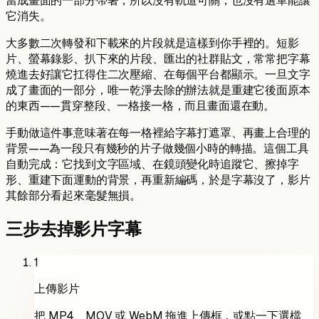
當成畫面的一部分帶著，所以沒有軌道可關，也沒有選單能讓
它消失。
大多數二次轉發和下載來的片段就是這樣到你手裡的。短影
片、螢幕錄影、扒下來的片段、匯出的社群貼文，常常把字幕
燒進去好讓它扛得住二次壓縮、在每個平台都顯示。一旦文字
成了畫面的一部分，唯一乾淨去除的辦法就是重建它後面原本
的東西——貫穿整段、一格接一格，而且畫面還在動。
手動做這件事意味著在每一格裡給字幕打遮罩、再畫上合理的
背景——為一段只有幾秒的片子做幾個小時的轉描。這個工具
自動完成：它找到文字區域、在鏡頭變化時追蹤它、擦掉字
形、重建下面運動的背景，再重新編碼，於是字幕沒了，影片
其餘部分看起來毫髮無損。
三步去掉影片字幕
1
上傳影片
把 MP4、MOV 或 WebM 拖進上傳框，或點一下選檔