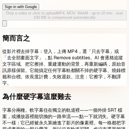
Sign in with Google
Drop a video or click to upload
MP4, MOV, WebM · up to
10
min · over
100
MB is compressed automatically
簡而言之
從影片裡去掉字幕：登入，上傳 MP4，選「只去字幕」或
「去全部畫面文字」，點 Remove subtitles。AI 會逐格追蹤
文字區域、把它擦掉、重建運動的背景，再重新編碼，原始音
訊原樣保留。它能搞定任何字幕軌都關不掉的硬字幕、燒錄標
籤和台標。依長度計費，失敗退款。注意：它擦字，不翻譯
字。
為什麼硬字幕這麼難去
字幕分兩種。軟字幕住在獨立的軌道裡——一個外掛 SRT 檔
案，或播放器裡能切換的一路串流——點一下就消失。硬字幕
不一樣：它已經被永久算繪進了影片的像素裡。每一格都把字