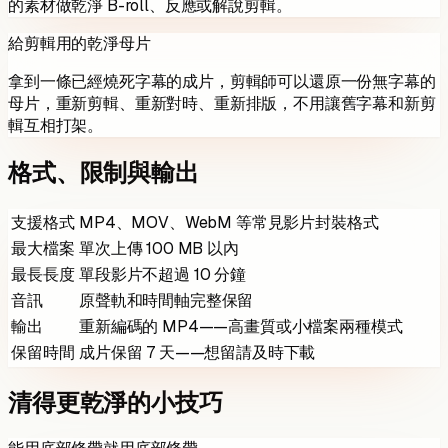
的素材做乾淨 B-roll、反應或解說剪輯。
給剪輯用的乾淨母片
拿到一條已經燒死字幕的成片，剪輯師可以還原一份無字幕的
母片，重新剪輯、重新對時、重新排版，不用讓舊字幕和新剪
輯互相打架。
格式、限制與輸出
支援格式
MP4、MOV、WebM 等常見影片封裝格式
最大檔案
單次上傳 100 MB 以內
最長長度
單段影片不超過 10 分鐘
音訊
原聲軌和時間軸完整保留
輸出
重新編碼的 MP4——高畫質或小檔案兩種模式
保留時間
成片保留 7 天——想留請及時下載
清得更乾淨的小技巧