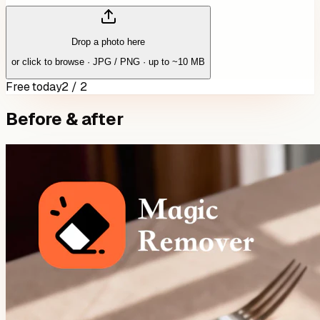
Drop a photo here
or click to browse · JPG / PNG · up to ~10 MB
Free today
2 / 2
Before & after