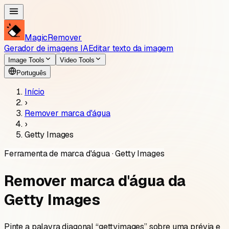
MagicRemover
Gerador de imagens IA
Editar texto da imagem
Image Tools
Video Tools
Português
Início
›
Remover marca d'água
›
Getty Images
Ferramenta de marca d'água · Getty Images
Remover marca d'água da
Getty Images
Pinte a palavra diagonal “gettyimages” sobre uma prévia e