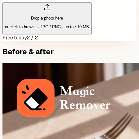
Drop a photo here
or click to browse · JPG / PNG · up to ~10 MB
Free today
2 / 2
Before & after