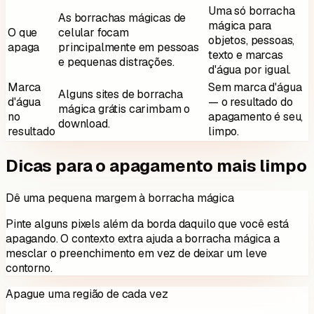
Uma só borracha
As borrachas mágicas de
mágica para
O que
celular focam
objetos, pessoas,
apaga
principalmente em pessoas
texto e marcas
e pequenas distrações.
d'água por igual.
Marca
Sem marca d'água
Alguns sites de borracha
d'água
— o resultado do
mágica grátis carimbam o
no
apagamento é seu,
download.
resultado
limpo.
Dicas para o apagamento mais limpo
Dê uma pequena margem à borracha mágica
Pinte alguns pixels além da borda daquilo que você está
apagando. O contexto extra ajuda a borracha mágica a
mesclar o preenchimento em vez de deixar um leve
contorno.
Apague uma região de cada vez