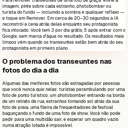
Para remover transeuntes de uma foto de graça: envie a
imagem, pinte sobre cada estranho, photobomber ou
turista do fundo — incluindo a sombra e qualquer reflexo —
e toque em Remover. Em cerca de 20–30 segundos a IA
reconstrói a cena atrás deles enquanto seu protagonista
fica intocado. Você tem 3 por dia grátis, 5 após entrar com o
Google, sem marca d'água no resultado. Os resultados mais
limpos vêm quando os transeuntes estão bem atrás do seu
protagonista em primeiro plano.
O problema dos transeuntes nas
fotos do dia a dia
Algumas das melhores fotos são estragadas por pessoas
que você nunca quis nelas: turistas perambulando por uma
foto de ponto turístico, um photobomber entrando na borda
de um retrato de rua, estranhos tomando sol atrás da sua
foto de praia, uma fileira de frequentadores de festival
bagunçando o fundo de uma foto de show. Você não pode
pedir para uma multidão sair, e esperar um quadro vazio
numa atração lotada é impossível.