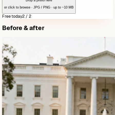
Drop a photo here
or click to browse · JPG / PNG · up to ~10 MB
Free today
2 / 2
Before & after