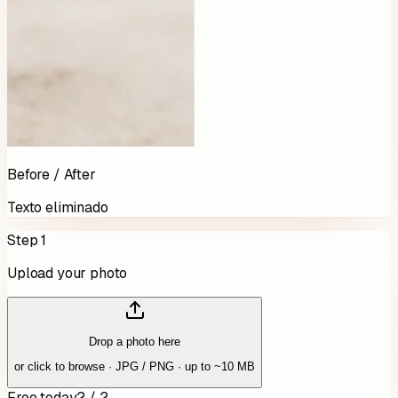
Before / After
Texto eliminado
Step 1
Upload your photo
Drop a photo here
or click to browse · JPG / PNG · up to ~10 MB
Free today
2 / 2